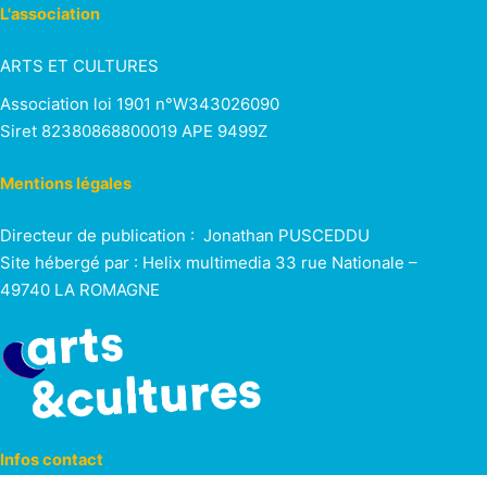
t
e
L'association
e
i
m
ARTS ET CULTURES
o
e
e
Association loi 1901 n°W343026090
n
n
Siret 82380868800019 APE 9499Z
n
t
d
t
Mentions légales
e
s
Directeur de publication : Jonathan PUSCEDDU
v
Site hébergé par : Helix multimedia 33 rue Nationale –
49740 LA ROMAGNE
u
e
s
É
v
Infos contact