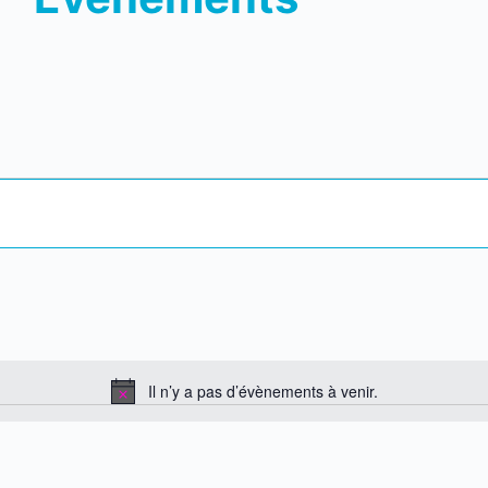
Il n’y a pas d’évènements à venir.
N
o
t
i