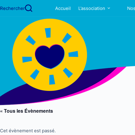
Passer
Rechercher
Accueil
L’association
Nos
au
contenu
« Tous les Évènements
Cet évènement est passé.