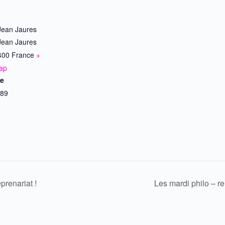
Jean Jaures
Jean Jaures
400
France
+
ap
e
89
prenariat !
Les mardi philo – re