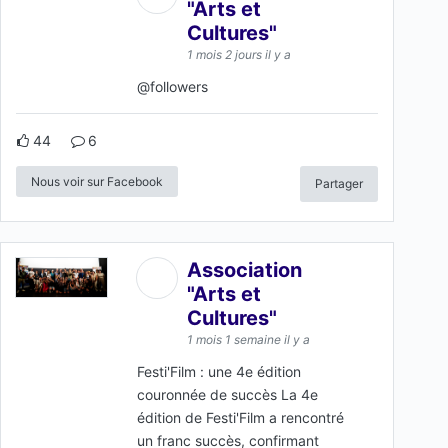
"Arts et
Cultures"
1 mois 2 jours il y a
@followers
44
6
Nous voir sur Facebook
Partager
Association
"Arts et
Cultures"
1 mois 1 semaine il y a
Festi'Film : une 4e édition
couronnée de succès La 4e
édition de Festi'Film a rencontré
un franc succès, confirmant