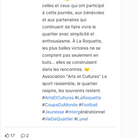
celles et ceux qui ont participé
à cette journée, aux bénévoles
et aux partenaires qui
continuent de faire vivre le
quartier avec simplicité et
enthousiasme. À La Roquette,
les plus belles victoires ne se
comptent pas seulement en
buts… elles se construisent
dans les rencontres. 🤝
Association "Arts et Cultures" Le
sport rassemble, le quartier
respire, les souvenirs restent.
#
ArtsEtCultures
#
LaRoquette
#
CoupeDuMonde
#
Football
#
Jeunesse
#
Interg
énérationnel
#
VieDeQuartier
#
Lunel
17
2