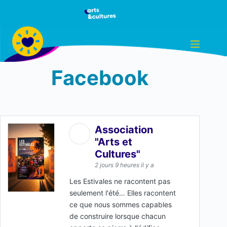
Passer
au
contenu
Facebook
Association
"Arts et
Cultures"
2 jours 9 heures il y a
Les Estivales ne racontent pas
seulement l'été… Elles racontent
ce que nous sommes capables
de construire lorsque chacun