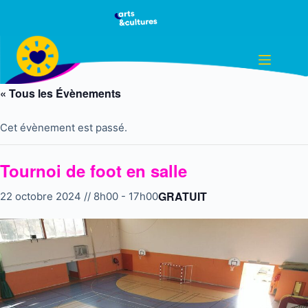
Passer
au
contenu
« Tous les Évènements
Cet évènement est passé.
Tournoi de foot en salle
GRATUIT
22 octobre 2024 // 8h00
-
17h00