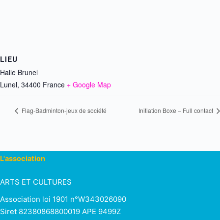
LIEU
Halle Brunel
Lunel
,
34400
France
+ Google Map
Flag-Badminton-jeux de société
Initiation Boxe – Full contact
L'association
ARTS ET CULTURES
Association loi 1901 n°W343026090
Siret 82380868800019 APE 9499Z