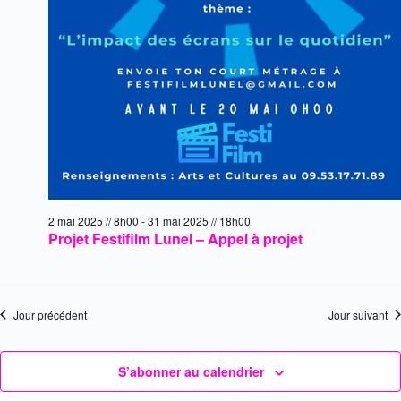
è
n
e
m
e
n
t
2 mai 2025 // 8h00
-
31 mai 2025 // 18h00
Projet Festifilm Lunel – Appel à projet
s
Jour précédent
Jour suivant
S’abonner au calendrier