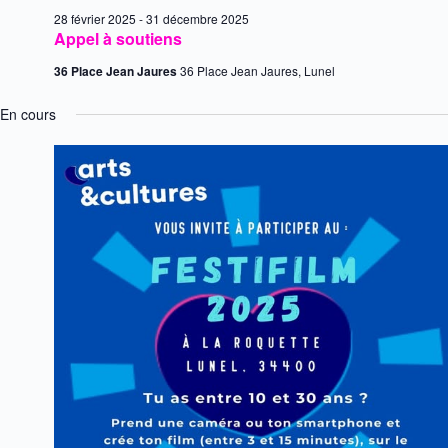
t
e
28 février 2025
-
31 décembre 2025
Appel à soutiens
i
36 Place Jean Jaures
36 Place Jean Jaures, Lunel
o
e
En cours
n
n
t
d
e
v
u
e
s
É
v