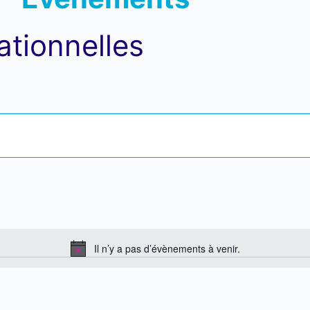
ationnelles
Il n’y a pas d’évènements à venir.
N
o
t
i