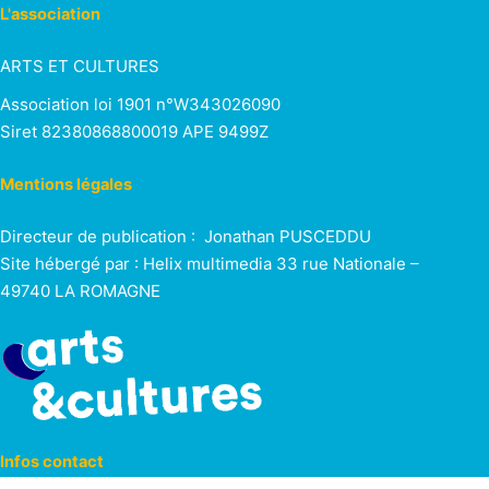
e
v
L'association
s
.
i
ARTS ET CULTURES
v
g
Association loi 1901 n°W343026090
è
Siret 82380868800019 APE 9499Z
a
n
t
Mentions légales
e
i
Directeur de publication : Jonathan PUSCEDDU
o
Site hébergé par : Helix multimedia 33 rue Nationale –
e
49740 LA ROMAGNE
n
n
t
d
e
v
Infos contact
u