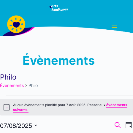
Passer
au
contenu
Évènements
Philo
Évènements
Philo
Évènements
Aucun évènements planifié pour 7 août 2025. Passer aux
évènements
N
for
suivants
.
o
t
7
R
07/08/2025
i
R
J
c
e
e