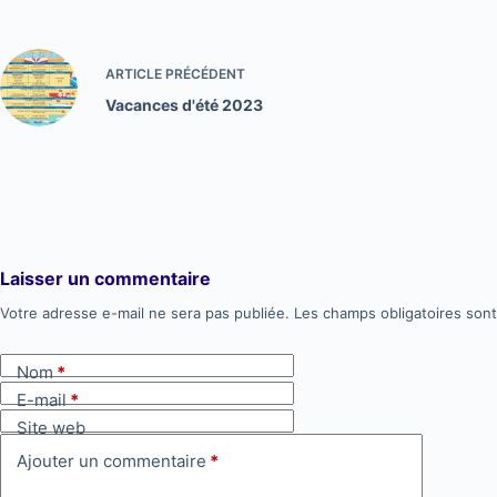
ARTICLE
PRÉCÉDENT
Vacances d'été 2023
Laisser un commentaire
Votre adresse e-mail ne sera pas publiée.
A
Les champs obligatoires son
l
t
Nom
*
e
E-mail
*
r
Site web
n
Ajouter un commentaire
*
a