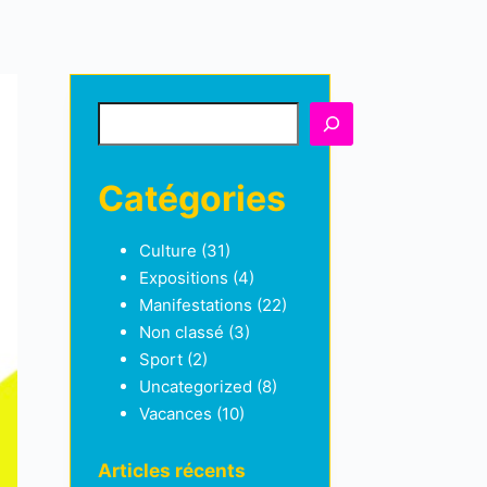
Rechercher
Catégories
Culture
(31)
Expositions
(4)
Manifestations
(22)
Non classé
(3)
Sport
(2)
Uncategorized
(8)
Vacances
(10)
Articles récents