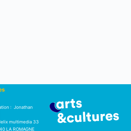
es
ation : Jonathan
Helix multimedia 33
9740 LA ROMAGNE