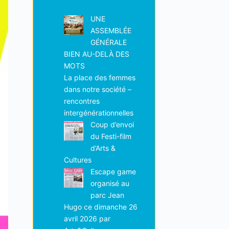
UNE
ASSEMBLÉE
GÉNÉRALE
BIEN AU-DELÀ DES
MOTS
La place des femmes
dans notre société –
rencontres
intergénérationnelles
Coup d’envoi
du Festi-film
d’Arts &
Cultures
Escape game
organisé au
parc Jean
Hugo ce dimanche 26
avril 2026 par