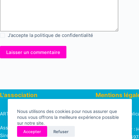
t
i
v
e
:
J’accepte la
politique de confidentialité
Laisser un commentaire
L'association
Mentions légal
Nous utilisons des cookies pour nous assurer que
ARTS ET CULTURES
Directeur de public
nous vous offrons la meilleure expérience possible
PUSCEDDU
sur notre site.
Association loi 1901 n°W343026090
Site hébergé par : 
Accepter
Refuser
Siret 82380868800019 APE 9499Z
rue Nationale – 4