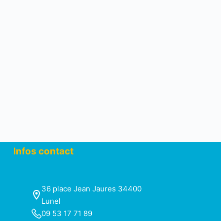
Infos contact
36 place Jean Jaures 34400
Lunel
09 53 17 71 89