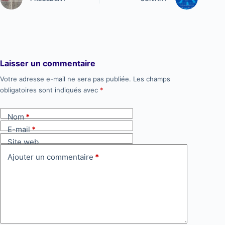
Laisser un commentaire
Votre adresse e-mail ne sera pas publiée.
A
Les champs
obligatoires sont indiqués avec
*
l
t
Nom
*
e
E-mail
*
r
Site web
n
a
Ajouter un commentaire
*
t
i
v
e
: