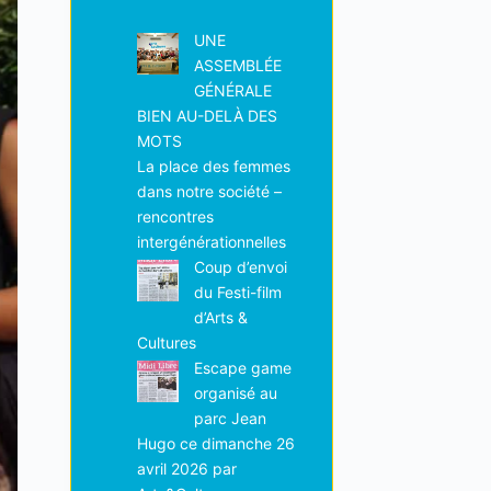
UNE
ASSEMBLÉE
GÉNÉRALE
BIEN AU-DELÀ DES
MOTS
La place des femmes
dans notre société –
rencontres
intergénérationnelles
Coup d’envoi
du Festi-film
d’Arts &
Cultures
Escape game
organisé au
parc Jean
Hugo ce dimanche 26
avril 2026 par