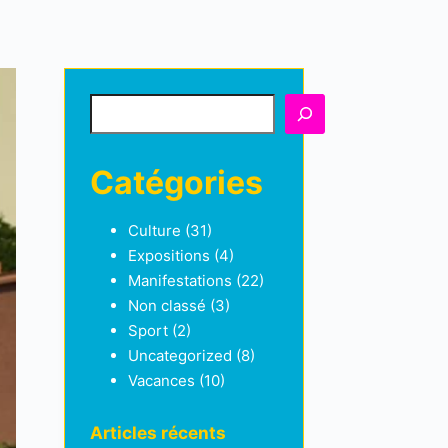
Rechercher
Catégories
Culture
(31)
Expositions
(4)
Manifestations
(22)
Non classé
(3)
Sport
(2)
Uncategorized
(8)
Vacances
(10)
Articles récents